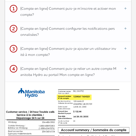
1
(Compte en ligne) Comment puis-je m’inscrire et activer mon
compte?
2
(Compte en ligne) Comment configurer les notifications pers
onnalisées?
3
(Compte en ligne) Comment puis-je ajouter un utilisateur inv
ité à mon compte?
4
(Compte en ligne) Comment puis-je relier un autre compte M
anitoba Hydro au portail Mon compte en ligne?